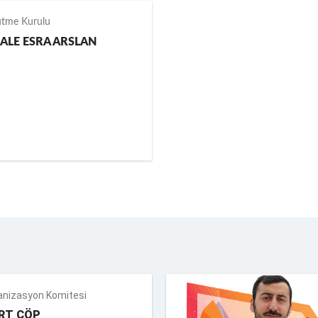
ütme Kurulu
ALE ESRA ARSLAN
anizasyon Komitesi
RT ÇÖP