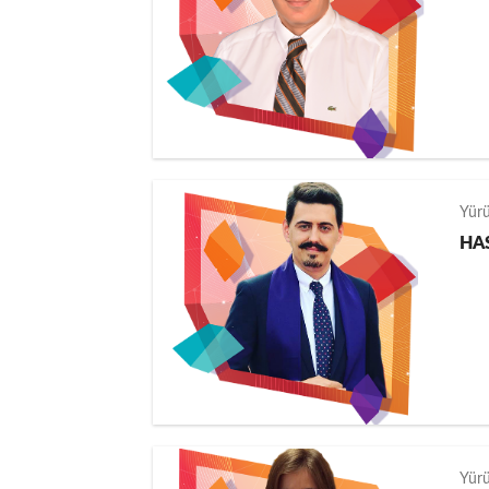
Yür
HA
Yür