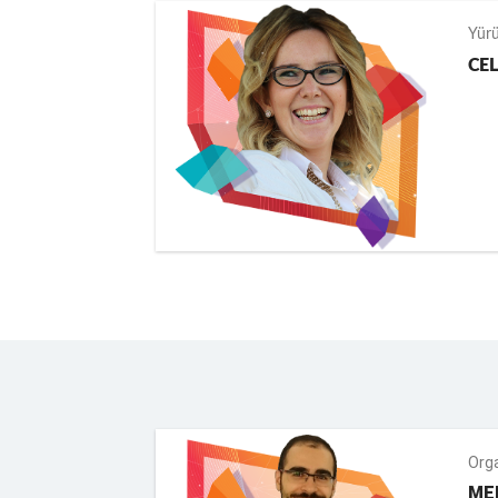
Yür
CEL
Org
ME