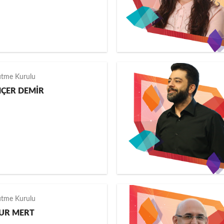
ütme Kurulu
NÇER DEMİR
ütme Kurulu
UR MERT