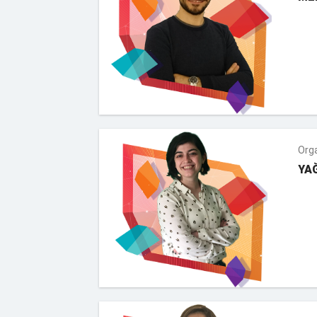
Org
YA