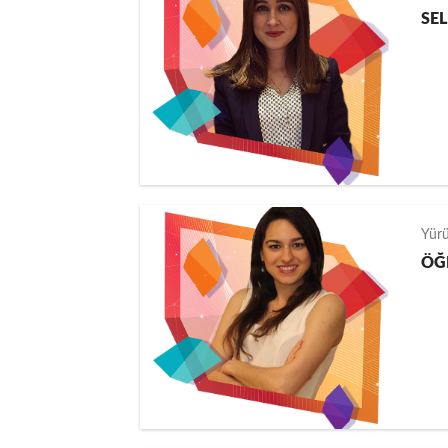
SE
Yür
ÖĞ