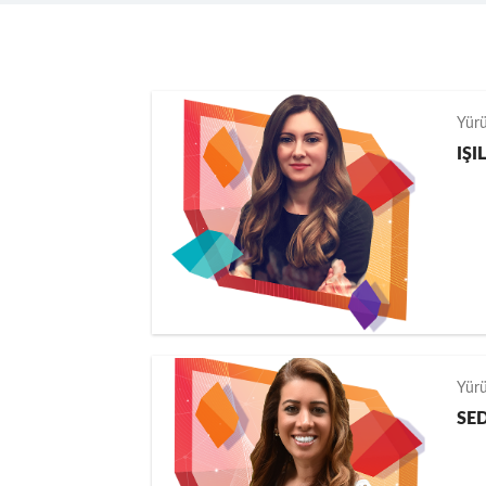
Yür
IŞI
Yür
SE