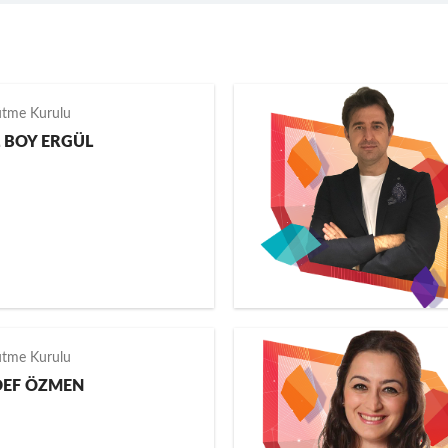
ütme Kurulu
L BOY ERGÜL
ütme Kurulu
DEF ÖZMEN