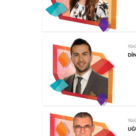
Yür
Dİ
Yür
UĞ