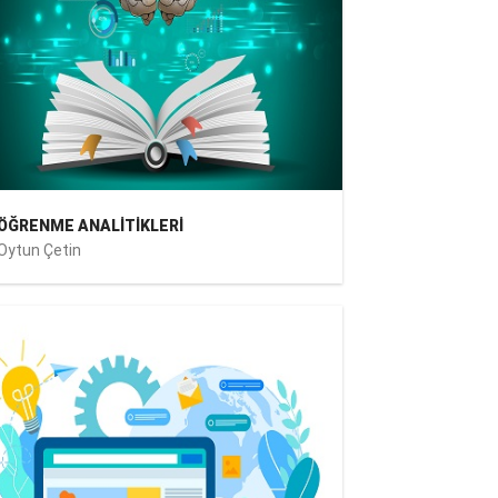
ÖĞRENME ANALİTİKLERİ
Oytun Çetin