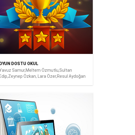
OYUN DOSTU OKUL
Yavuz Samur,Meltem Özmutlu,Sultan
Edip,Zeynep Özkan, Lara Özer,Resul Aydoğan