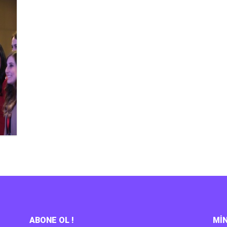
ABONE OL !
MİN